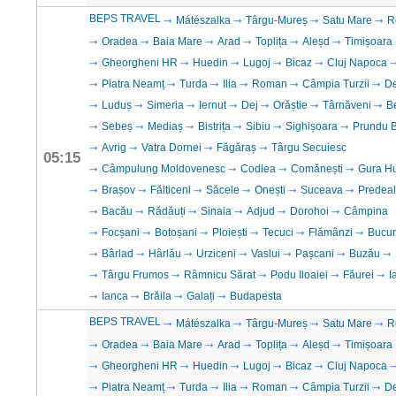
BEPS TRAVEL
Mátészalka
Târgu-Mureș
Satu Mare
R
Oradea
Baia Mare
Arad
Toplița
Aleșd
Timișoara
Gheorgheni HR
Huedin
Lugoj
Bicaz
Cluj Napoca
Piatra Neamț
Turda
Ilia
Roman
Câmpia Turzii
D
Luduș
Simeria
Iernut
Dej
Orăștie
Târnăveni
B
Sebeș
Mediaș
Bistrița
Sibiu
Sighișoara
Prundu B
Avrig
Vatra Dornei
Făgăraș
Târgu Secuiesc
05:15
Câmpulung Moldovenesc
Codlea
Comănești
Gura H
Brașov
Fălticeni
Săcele
Onești
Suceava
Predeal
Bacău
Rădăuți
Sinaia
Adjud
Dorohoi
Câmpina
Focșani
Botoșani
Ploiești
Tecuci
Flămânzi
Bucur
Bârlad
Hârlău
Urziceni
Vaslui
Pașcani
Buzău
Târgu Frumos
Râmnicu Sărat
Podu Iloaiei
Făurei
I
Ianca
Brăila
Galați
Budapesta
BEPS TRAVEL
Mátészalka
Târgu-Mureș
Satu Mare
R
Oradea
Baia Mare
Arad
Toplița
Aleșd
Timișoara
Gheorgheni HR
Huedin
Lugoj
Bicaz
Cluj Napoca
Piatra Neamț
Turda
Ilia
Roman
Câmpia Turzii
D