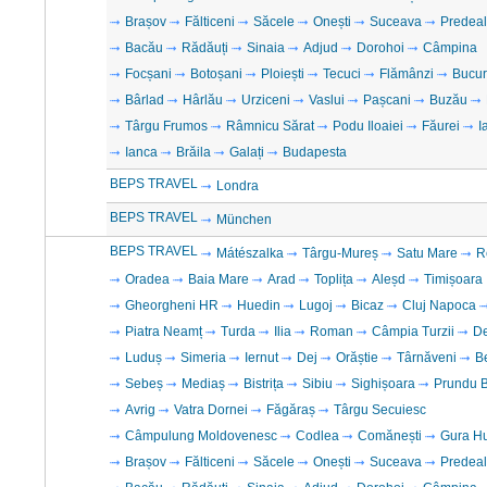
Brașov
Fălticeni
Săcele
Onești
Suceava
Predeal
Bacău
Rădăuți
Sinaia
Adjud
Dorohoi
Câmpina
Focșani
Botoșani
Ploiești
Tecuci
Flămânzi
Bucur
Bârlad
Hârlău
Urziceni
Vaslui
Pașcani
Buzău
Târgu Frumos
Râmnicu Sărat
Podu Iloaiei
Făurei
I
Ianca
Brăila
Galați
Budapesta
BEPS TRAVEL
Londra
BEPS TRAVEL
München
BEPS TRAVEL
Mátészalka
Târgu-Mureș
Satu Mare
R
Oradea
Baia Mare
Arad
Toplița
Aleșd
Timișoara
Gheorgheni HR
Huedin
Lugoj
Bicaz
Cluj Napoca
Piatra Neamț
Turda
Ilia
Roman
Câmpia Turzii
D
Luduș
Simeria
Iernut
Dej
Orăștie
Târnăveni
B
Sebeș
Mediaș
Bistrița
Sibiu
Sighișoara
Prundu B
Avrig
Vatra Dornei
Făgăraș
Târgu Secuiesc
Câmpulung Moldovenesc
Codlea
Comănești
Gura H
Brașov
Fălticeni
Săcele
Onești
Suceava
Predeal