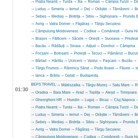
Piatra Neamț
Turda
Ilia
Roman
Câmpia Turzii
D
Luduș
Simeria
Iernut
Dej
Orăștie
Târnăveni
B
Sebeș
Mediaș
Bistrița
Sibiu
Sighișoara
Prundu B
Avrig
Vatra Dornei
Făgăraș
Târgu Secuiesc
Câmpulung Moldovenesc
Codlea
Comănești
Gura H
Brașov
Fălticeni
Săcele
Onești
Suceava
Predeal
Bacău
Rădăuți
Sinaia
Adjud
Dorohoi
Câmpina
Focșani
Botoșani
Ploiești
Tecuci
Flămânzi
Bucur
Bârlad
Hârlău
Urziceni
Vaslui
Pașcani
Buzău
Târgu Frumos
Râmnicu Sărat
Podu Iloaiei
Făurei
I
Ianca
Brăila
Galați
Budapesta
BEPS TRAVEL
Mátészalka
Târgu-Mureș
Satu Mare
R
01:30
Oradea
Baia Mare
Arad
Toplița
Aleșd
Timișoara
Gheorgheni HR
Huedin
Lugoj
Bicaz
Cluj Napoca
Piatra Neamț
Turda
Ilia
Roman
Câmpia Turzii
D
Luduș
Simeria
Iernut
Dej
Orăștie
Târnăveni
B
Sebeș
Mediaș
Bistrița
Sibiu
Sighișoara
Prundu B
Avrig
Vatra Dornei
Făgăraș
Târgu Secuiesc
Câmpulung Moldovenesc
Codlea
Comănești
Gura H