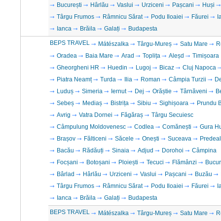
București
Hârlău
Vaslui
Urziceni
Pașcani
Huși
Târgu Frumos
Râmnicu Sărat
Podu Iloaiei
Făurei
I
Ianca
Brăila
Galați
Budapesta
BEPS TRAVEL
Mátészalka
Târgu-Mureș
Satu Mare
R
Oradea
Baia Mare
Arad
Toplița
Aleșd
Timișoara
Gheorgheni HR
Huedin
Lugoj
Bicaz
Cluj Napoca
Piatra Neamț
Turda
Ilia
Roman
Câmpia Turzii
D
Luduș
Simeria
Iernut
Dej
Orăștie
Târnăveni
B
Sebeș
Mediaș
Bistrița
Sibiu
Sighișoara
Prundu B
Avrig
Vatra Dornei
Făgăraș
Târgu Secuiesc
Câmpulung Moldovenesc
Codlea
Comănești
Gura H
Brașov
Fălticeni
Săcele
Onești
Suceava
Predeal
Bacău
Rădăuți
Sinaia
Adjud
Dorohoi
Câmpina
Focșani
Botoșani
Ploiești
Tecuci
Flămânzi
Bucur
Bârlad
Hârlău
Urziceni
Vaslui
Pașcani
Buzău
Târgu Frumos
Râmnicu Sărat
Podu Iloaiei
Făurei
I
Ianca
Brăila
Galați
Budapesta
BEPS TRAVEL
Mátészalka
Târgu-Mureș
Satu Mare
R