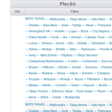
Plecări
Ora
Către
BEPS TRAVEL
Mátészalka
Târgu-Mureș
Satu Mare
R
Oradea
Baia Mare
Arad
Toplița
Aleșd
Timișoara
Gheorgheni HR
Huedin
Lugoj
Bicaz
Cluj Napoca
Piatra Neamț
Turda
Ilia
Roman
Câmpia Turzii
D
Luduș
Simeria
Iernut
Dej
Orăștie
Târnăveni
B
Sebeș
Mediaș
Bistrița
Sibiu
Sighișoara
Prundu B
Avrig
Vatra Dornei
Făgăraș
Târgu Secuiesc
Câmpulung Moldovenesc
Codlea
Comănești
Gura H
Brașov
Fălticeni
Săcele
Onești
Suceava
Predeal
Bacău
Rădăuți
Sinaia
Adjud
Dorohoi
Câmpina
Focșani
Botoșani
Ploiești
Tecuci
Flămânzi
Bucur
Bârlad
Hârlău
Urziceni
Vaslui
Pașcani
Buzău
Târgu Frumos
Râmnicu Sărat
Podu Iloaiei
Făurei
I
Ianca
Brăila
Galați
Budapesta
BEPS TRAVEL
Mátészalka
Târgu-Mureș
Satu Mare
R
Oradea
Baia Mare
Arad
Toplița
Aleșd
Timișoara