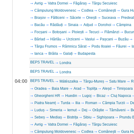
Avrig
Vatra Dornei
Făgăraș
Târgu Secuiesc
Câmpulung Moldovenesc
Codlea
Comănești
Gura H
Brașov
Fălticeni
Săcele
Onești
Suceava
Predeal
Bacău
Rădăuți
Sinaia
Adjud
Dorohoi
Câmpina
Focșani
Botoșani
Ploiești
Tecuci
Flămânzi
Bucur
Bârlad
Hârlău
Urziceni
Vaslui
Pașcani
Buzău
Târgu Frumos
Râmnicu Sărat
Podu Iloaiei
Făurei
I
Ianca
Brăila
Galați
Budapesta
BEPS TRAVEL
Londra
BEPS TRAVEL
Londra
04:00
BEPS TRAVEL
Mátészalka
Târgu-Mureș
Satu Mare
R
Oradea
Baia Mare
Arad
Toplița
Aleșd
Timișoara
Gheorgheni HR
Huedin
Lugoj
Bicaz
Cluj Napoca
Piatra Neamț
Turda
Ilia
Roman
Câmpia Turzii
D
Luduș
Simeria
Iernut
Dej
Orăștie
Târnăveni
B
Sebeș
Mediaș
Bistrița
Sibiu
Sighișoara
Prundu B
Avrig
Vatra Dornei
Făgăraș
Târgu Secuiesc
Câmpulung Moldovenesc
Codlea
Comănești
Gura H