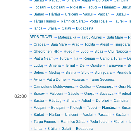
Bacău
Rădăuți
Sinaia
Adjud
Dorohoi
Câmpina
Focșani
Botoșani
Ploiești
Tecuci
Flămânzi
Bucur
Bârlad
Hârlău
Urziceni
Vaslui
Pașcani
Buzău
Târgu Frumos
Râmnicu Sărat
Podu Iloaiei
Făurei
I
Ianca
Brăila
Galați
Budapesta
BEPS TRAVEL
Mátészalka
Târgu-Mureș
Satu Mare
R
Oradea
Baia Mare
Arad
Toplița
Aleșd
Timișoara
Gheorgheni HR
Huedin
Lugoj
Bicaz
Cluj Napoca
Piatra Neamț
Turda
Ilia
Roman
Câmpia Turzii
D
Luduș
Simeria
Iernut
Dej
Orăștie
Târnăveni
B
Sebeș
Mediaș
Bistrița
Sibiu
Sighișoara
Prundu B
Avrig
Vatra Dornei
Făgăraș
Târgu Secuiesc
Câmpulung Moldovenesc
Codlea
Comănești
Gura H
Brașov
Fălticeni
Săcele
Onești
Suceava
Predeal
02:00
Bacău
Rădăuți
Sinaia
Adjud
Dorohoi
Câmpina
Focșani
Botoșani
Ploiești
Tecuci
Flămânzi
Bucur
Bârlad
Hârlău
Urziceni
Vaslui
Pașcani
Buzău
Târgu Frumos
Râmnicu Sărat
Podu Iloaiei
Făurei
I
Ianca
Brăila
Galați
Budapesta