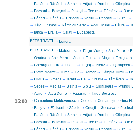
Bacău
Rădăuți
Sinaia
Adjud
Dorohoi
Câmpina
Focșani
Botoșani
Ploiești
Tecuci
Flămânzi
Bucur
Bârlad
Hârlău
Urziceni
Vaslui
Pașcani
Buzău
Târgu Frumos
Râmnicu Sărat
Podu Iloaiei
Făurei
I
Ianca
Brăila
Galați
Budapesta
BEPS TRAVEL
Londra
BEPS TRAVEL
Mátészalka
Târgu-Mureș
Satu Mare
R
Oradea
Baia Mare
Arad
Toplița
Aleșd
Timișoara
Gheorgheni HR
Huedin
Lugoj
Bicaz
Cluj Napoca
Piatra Neamț
Turda
Ilia
Roman
Câmpia Turzii
D
Luduș
Simeria
Iernut
Dej
Orăștie
Târnăveni
B
Sebeș
Mediaș
Bistrița
Sibiu
Sighișoara
Prundu B
Avrig
Vatra Dornei
Făgăraș
Târgu Secuiesc
05:00
Câmpulung Moldovenesc
Codlea
Comănești
Gura H
Brașov
Fălticeni
Săcele
Onești
Suceava
Predeal
Bacău
Rădăuți
Sinaia
Adjud
Dorohoi
Câmpina
Focșani
Botoșani
Ploiești
Tecuci
Flămânzi
Bucur
Bârlad
Hârlău
Urziceni
Vaslui
Pașcani
Buzău