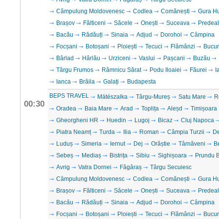
Câmpulung Moldovenesc
Codlea
Comănești
Gura H
Brașov
Fălticeni
Săcele
Onești
Suceava
Predeal
Bacău
Rădăuți
Sinaia
Adjud
Dorohoi
Câmpina
Focșani
Botoșani
Ploiești
Tecuci
Flămânzi
Bucur
Bârlad
Hârlău
Urziceni
Vaslui
Pașcani
Buzău
Târgu Frumos
Râmnicu Sărat
Podu Iloaiei
Făurei
I
Ianca
Brăila
Galați
Budapesta
BEPS TRAVEL
Mátészalka
Târgu-Mureș
Satu Mare
R
00:30
Oradea
Baia Mare
Arad
Toplița
Aleșd
Timișoara
Gheorgheni HR
Huedin
Lugoj
Bicaz
Cluj Napoca
Piatra Neamț
Turda
Ilia
Roman
Câmpia Turzii
D
Luduș
Simeria
Iernut
Dej
Orăștie
Târnăveni
B
Sebeș
Mediaș
Bistrița
Sibiu
Sighișoara
Prundu B
Avrig
Vatra Dornei
Făgăraș
Târgu Secuiesc
Câmpulung Moldovenesc
Codlea
Comănești
Gura H
Brașov
Fălticeni
Săcele
Onești
Suceava
Predeal
Bacău
Rădăuți
Sinaia
Adjud
Dorohoi
Câmpina
Focșani
Botoșani
Ploiești
Tecuci
Flămânzi
Bucur