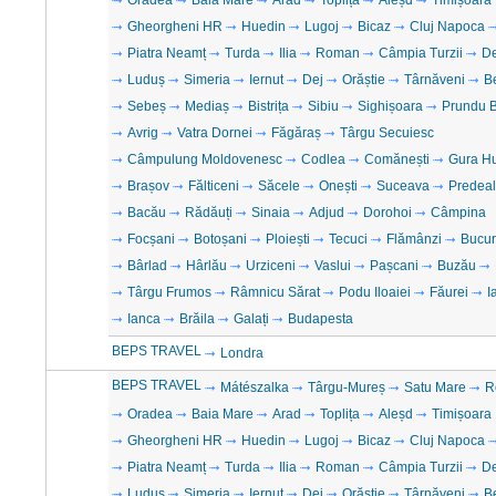
Oradea
Baia Mare
Arad
Toplița
Aleșd
Timișoara
Gheorgheni HR
Huedin
Lugoj
Bicaz
Cluj Napoca
Piatra Neamț
Turda
Ilia
Roman
Câmpia Turzii
D
Luduș
Simeria
Iernut
Dej
Orăștie
Târnăveni
B
Sebeș
Mediaș
Bistrița
Sibiu
Sighișoara
Prundu B
Avrig
Vatra Dornei
Făgăraș
Târgu Secuiesc
Câmpulung Moldovenesc
Codlea
Comănești
Gura H
Brașov
Fălticeni
Săcele
Onești
Suceava
Predeal
Bacău
Rădăuți
Sinaia
Adjud
Dorohoi
Câmpina
Focșani
Botoșani
Ploiești
Tecuci
Flămânzi
Bucur
Bârlad
Hârlău
Urziceni
Vaslui
Pașcani
Buzău
Târgu Frumos
Râmnicu Sărat
Podu Iloaiei
Făurei
I
Ianca
Brăila
Galați
Budapesta
BEPS TRAVEL
Londra
BEPS TRAVEL
Mátészalka
Târgu-Mureș
Satu Mare
R
Oradea
Baia Mare
Arad
Toplița
Aleșd
Timișoara
Gheorgheni HR
Huedin
Lugoj
Bicaz
Cluj Napoca
Piatra Neamț
Turda
Ilia
Roman
Câmpia Turzii
D
Luduș
Simeria
Iernut
Dej
Orăștie
Târnăveni
B