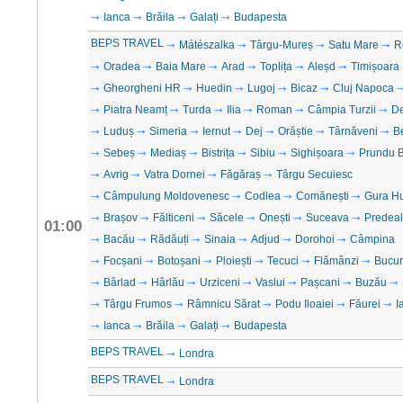
Ianca
Brăila
Galați
Budapesta
BEPS TRAVEL
Mátészalka
Târgu-Mureș
Satu Mare
R
Oradea
Baia Mare
Arad
Toplița
Aleșd
Timișoara
Gheorgheni HR
Huedin
Lugoj
Bicaz
Cluj Napoca
Piatra Neamț
Turda
Ilia
Roman
Câmpia Turzii
D
Luduș
Simeria
Iernut
Dej
Orăștie
Târnăveni
B
Sebeș
Mediaș
Bistrița
Sibiu
Sighișoara
Prundu B
Avrig
Vatra Dornei
Făgăraș
Târgu Secuiesc
Câmpulung Moldovenesc
Codlea
Comănești
Gura H
Brașov
Fălticeni
Săcele
Onești
Suceava
Predeal
01:00
Bacău
Rădăuți
Sinaia
Adjud
Dorohoi
Câmpina
Focșani
Botoșani
Ploiești
Tecuci
Flămânzi
Bucur
Bârlad
Hârlău
Urziceni
Vaslui
Pașcani
Buzău
Târgu Frumos
Râmnicu Sărat
Podu Iloaiei
Făurei
I
Ianca
Brăila
Galați
Budapesta
BEPS TRAVEL
Londra
BEPS TRAVEL
Londra