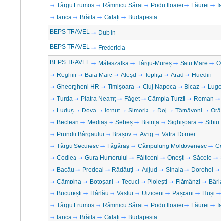
Târgu Frumos
Râmnicu Sărat
Podu Iloaiei
Făurei
I
Ianca
Brăila
Galați
Budapesta
BEPS TRAVEL
Dublin
BEPS TRAVEL
Fredericia
BEPS TRAVEL
Mátészalka
Târgu-Mureș
Satu Mare
O
Reghin
Baia Mare
Aleșd
Toplița
Arad
Huedin
Gheorgheni HR
Timișoara
Cluj Napoca
Bicaz
Lugo
Turda
Piatra Neamț
Făget
Câmpia Turzii
Roman
Luduș
Deva
Iernut
Simeria
Dej
Târnăveni
Oră
Beclean
Mediaș
Sebeș
Bistrița
Sighișoara
Sibiu
Prundu Bârgaului
Brașov
Avrig
Vatra Dornei
Târgu Secuiesc
Făgăraș
Câmpulung Moldovenesc
C
Codlea
Gura Humorului
Fălticeni
Onești
Săcele
Bacău
Predeal
Rădăuți
Adjud
Sinaia
Dorohoi
Câmpina
Botoșani
Tecuci
Ploiești
Flămânzi
Bârl
București
Hârlău
Vaslui
Urziceni
Pașcani
Huși
Târgu Frumos
Râmnicu Sărat
Podu Iloaiei
Făurei
I
Ianca
Brăila
Galați
Budapesta