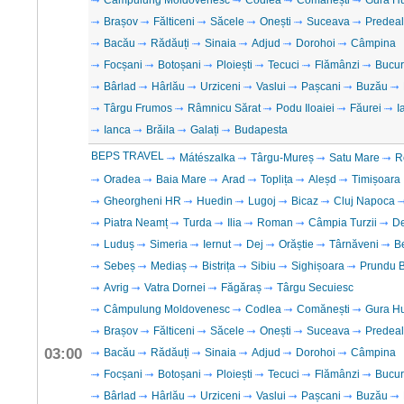
Câmpulung Moldovenesc
Codlea
Comănești
Gura H
Brașov
Fălticeni
Săcele
Onești
Suceava
Predeal
Bacău
Rădăuți
Sinaia
Adjud
Dorohoi
Câmpina
Focșani
Botoșani
Ploiești
Tecuci
Flămânzi
Bucur
Bârlad
Hârlău
Urziceni
Vaslui
Pașcani
Buzău
Târgu Frumos
Râmnicu Sărat
Podu Iloaiei
Făurei
I
Ianca
Brăila
Galați
Budapesta
BEPS TRAVEL
Mátészalka
Târgu-Mureș
Satu Mare
R
Oradea
Baia Mare
Arad
Toplița
Aleșd
Timișoara
Gheorgheni HR
Huedin
Lugoj
Bicaz
Cluj Napoca
Piatra Neamț
Turda
Ilia
Roman
Câmpia Turzii
D
Luduș
Simeria
Iernut
Dej
Orăștie
Târnăveni
B
Sebeș
Mediaș
Bistrița
Sibiu
Sighișoara
Prundu B
Avrig
Vatra Dornei
Făgăraș
Târgu Secuiesc
Câmpulung Moldovenesc
Codlea
Comănești
Gura H
Brașov
Fălticeni
Săcele
Onești
Suceava
Predeal
03:00
Bacău
Rădăuți
Sinaia
Adjud
Dorohoi
Câmpina
Focșani
Botoșani
Ploiești
Tecuci
Flămânzi
Bucur
Bârlad
Hârlău
Urziceni
Vaslui
Pașcani
Buzău