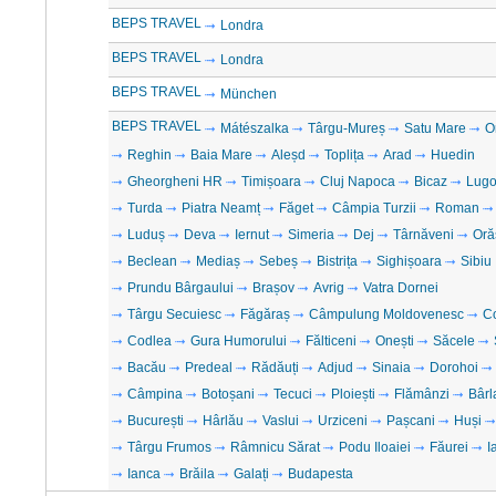
BEPS TRAVEL
Londra
BEPS TRAVEL
Londra
BEPS TRAVEL
München
BEPS TRAVEL
Mátészalka
Târgu-Mureș
Satu Mare
O
Reghin
Baia Mare
Aleșd
Toplița
Arad
Huedin
Gheorgheni HR
Timișoara
Cluj Napoca
Bicaz
Lugo
Turda
Piatra Neamț
Făget
Câmpia Turzii
Roman
Luduș
Deva
Iernut
Simeria
Dej
Târnăveni
Oră
Beclean
Mediaș
Sebeș
Bistrița
Sighișoara
Sibiu
Prundu Bârgaului
Brașov
Avrig
Vatra Dornei
Târgu Secuiesc
Făgăraș
Câmpulung Moldovenesc
C
Codlea
Gura Humorului
Fălticeni
Onești
Săcele
Bacău
Predeal
Rădăuți
Adjud
Sinaia
Dorohoi
Câmpina
Botoșani
Tecuci
Ploiești
Flămânzi
Bârl
București
Hârlău
Vaslui
Urziceni
Pașcani
Huși
Târgu Frumos
Râmnicu Sărat
Podu Iloaiei
Făurei
I
Ianca
Brăila
Galați
Budapesta