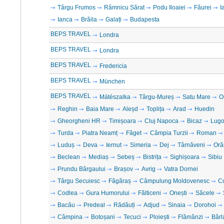
Târgu Frumos
Râmnicu Sărat
Podu Iloaiei
Făurei
I
Ianca
Brăila
Galați
Budapesta
BEPS TRAVEL
Londra
BEPS TRAVEL
Londra
BEPS TRAVEL
Fredericia
BEPS TRAVEL
München
BEPS TRAVEL
Mátészalka
Târgu-Mureș
Satu Mare
O
Reghin
Baia Mare
Aleșd
Toplița
Arad
Huedin
Gheorgheni HR
Timișoara
Cluj Napoca
Bicaz
Lugo
Turda
Piatra Neamț
Făget
Câmpia Turzii
Roman
Luduș
Deva
Iernut
Simeria
Dej
Târnăveni
Oră
Beclean
Mediaș
Sebeș
Bistrița
Sighișoara
Sibiu
Prundu Bârgaului
Brașov
Avrig
Vatra Dornei
Târgu Secuiesc
Făgăraș
Câmpulung Moldovenesc
C
Codlea
Gura Humorului
Fălticeni
Onești
Săcele
Bacău
Predeal
Rădăuți
Adjud
Sinaia
Dorohoi
Câmpina
Botoșani
Tecuci
Ploiești
Flămânzi
Bârl