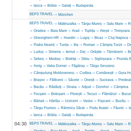
Ianca
Brăila
Galați
Budapesta
BEPS TRAVEL
München
BEPS TRAVEL
Mátészalka
Târgu-Mureș
Satu Mare
R
Oradea
Baia Mare
Arad
Toplița
Aleșd
Timișoara
Gheorgheni HR
Huedin
Lugoj
Bicaz
Cluj Napoca
Piatra Neamț
Turda
Ilia
Roman
Câmpia Turzii
D
Luduș
Simeria
Iernut
Dej
Orăștie
Târnăveni
B
Sebeș
Mediaș
Bistrița
Sibiu
Sighișoara
Prundu B
Avrig
Vatra Dornei
Făgăraș
Târgu Secuiesc
Câmpulung Moldovenesc
Codlea
Comănești
Gura H
Brașov
Fălticeni
Săcele
Onești
Suceava
Predeal
Bacău
Rădăuți
Sinaia
Adjud
Dorohoi
Câmpina
Focșani
Botoșani
Ploiești
Tecuci
Flămânzi
Bucur
Bârlad
Hârlău
Urziceni
Vaslui
Pașcani
Buzău
Târgu Frumos
Râmnicu Sărat
Podu Iloaiei
Făurei
I
Ianca
Brăila
Galați
Budapesta
04:30
BEPS TRAVEL
Mátészalka
Târgu-Mureș
Satu Mare
R