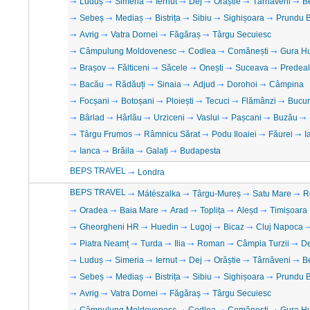
Luduș
Simeria
Iernut
Dej
Orăștie
Târnăveni
B
Sebeș
Mediaș
Bistrița
Sibiu
Sighișoara
Prundu B
Avrig
Vatra Dornei
Făgăraș
Târgu Secuiesc
Câmpulung Moldovenesc
Codlea
Comănești
Gura H
Brașov
Fălticeni
Săcele
Onești
Suceava
Predeal
Bacău
Rădăuți
Sinaia
Adjud
Dorohoi
Câmpina
Focșani
Botoșani
Ploiești
Tecuci
Flămânzi
Bucur
Bârlad
Hârlău
Urziceni
Vaslui
Pașcani
Buzău
Târgu Frumos
Râmnicu Sărat
Podu Iloaiei
Făurei
I
Ianca
Brăila
Galați
Budapesta
BEPS TRAVEL
Londra
BEPS TRAVEL
Mátészalka
Târgu-Mureș
Satu Mare
R
Oradea
Baia Mare
Arad
Toplița
Aleșd
Timișoara
Gheorgheni HR
Huedin
Lugoj
Bicaz
Cluj Napoca
Piatra Neamț
Turda
Ilia
Roman
Câmpia Turzii
D
Luduș
Simeria
Iernut
Dej
Orăștie
Târnăveni
B
Sebeș
Mediaș
Bistrița
Sibiu
Sighișoara
Prundu B
Avrig
Vatra Dornei
Făgăraș
Târgu Secuiesc