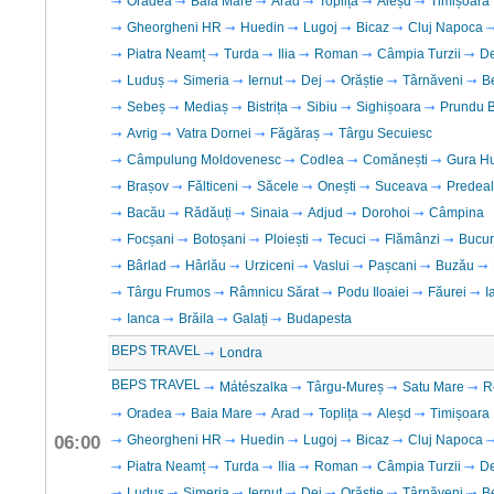
Oradea
Baia Mare
Arad
Toplița
Aleșd
Timișoara
Gheorgheni HR
Huedin
Lugoj
Bicaz
Cluj Napoca
Piatra Neamț
Turda
Ilia
Roman
Câmpia Turzii
D
Luduș
Simeria
Iernut
Dej
Orăștie
Târnăveni
B
Sebeș
Mediaș
Bistrița
Sibiu
Sighișoara
Prundu B
Avrig
Vatra Dornei
Făgăraș
Târgu Secuiesc
Câmpulung Moldovenesc
Codlea
Comănești
Gura H
Brașov
Fălticeni
Săcele
Onești
Suceava
Predeal
Bacău
Rădăuți
Sinaia
Adjud
Dorohoi
Câmpina
Focșani
Botoșani
Ploiești
Tecuci
Flămânzi
Bucur
Bârlad
Hârlău
Urziceni
Vaslui
Pașcani
Buzău
Târgu Frumos
Râmnicu Sărat
Podu Iloaiei
Făurei
I
Ianca
Brăila
Galați
Budapesta
BEPS TRAVEL
Londra
BEPS TRAVEL
Mátészalka
Târgu-Mureș
Satu Mare
R
Oradea
Baia Mare
Arad
Toplița
Aleșd
Timișoara
06:00
Gheorgheni HR
Huedin
Lugoj
Bicaz
Cluj Napoca
Piatra Neamț
Turda
Ilia
Roman
Câmpia Turzii
D
Luduș
Simeria
Iernut
Dej
Orăștie
Târnăveni
B