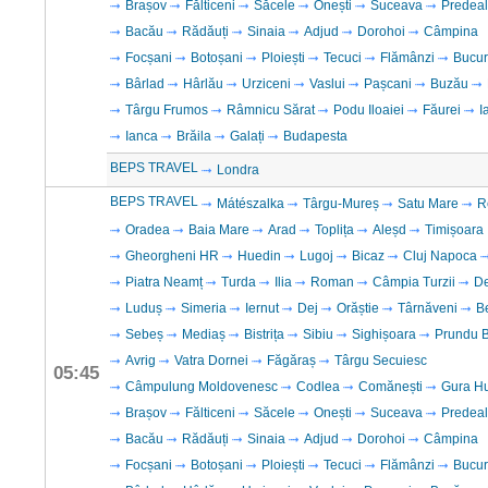
Brașov
Fălticeni
Săcele
Onești
Suceava
Predeal
Bacău
Rădăuți
Sinaia
Adjud
Dorohoi
Câmpina
Focșani
Botoșani
Ploiești
Tecuci
Flămânzi
Bucur
Bârlad
Hârlău
Urziceni
Vaslui
Pașcani
Buzău
Târgu Frumos
Râmnicu Sărat
Podu Iloaiei
Făurei
I
Ianca
Brăila
Galați
Budapesta
BEPS TRAVEL
Londra
BEPS TRAVEL
Mátészalka
Târgu-Mureș
Satu Mare
R
Oradea
Baia Mare
Arad
Toplița
Aleșd
Timișoara
Gheorgheni HR
Huedin
Lugoj
Bicaz
Cluj Napoca
Piatra Neamț
Turda
Ilia
Roman
Câmpia Turzii
D
Luduș
Simeria
Iernut
Dej
Orăștie
Târnăveni
B
Sebeș
Mediaș
Bistrița
Sibiu
Sighișoara
Prundu B
Avrig
Vatra Dornei
Făgăraș
Târgu Secuiesc
05:45
Câmpulung Moldovenesc
Codlea
Comănești
Gura H
Brașov
Fălticeni
Săcele
Onești
Suceava
Predeal
Bacău
Rădăuți
Sinaia
Adjud
Dorohoi
Câmpina
Focșani
Botoșani
Ploiești
Tecuci
Flămânzi
Bucur