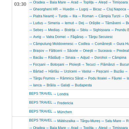
Oradea
Baia Mare
Arad
Toplița
Aleșd
Timișoara
03:30
Gheorgheni HR
Huedin
Lugoj
Bicaz
Cluj Napoca
Piatra Neamț
Turda
Ilia
Roman
Câmpia Turzii
D
Luduș
Simeria
Iernut
Dej
Orăștie
Târnăveni
B
Sebeș
Mediaș
Bistrița
Sibiu
Sighișoara
Prundu B
Avrig
Vatra Dornei
Făgăraș
Târgu Secuiesc
Câmpulung Moldovenesc
Codlea
Comănești
Gura H
Brașov
Fălticeni
Săcele
Onești
Suceava
Predeal
Bacău
Rădăuți
Sinaia
Adjud
Dorohoi
Câmpina
Focșani
Botoșani
Ploiești
Tecuci
Flămânzi
Bucur
Bârlad
Hârlău
Urziceni
Vaslui
Pașcani
Buzău
Târgu Frumos
Râmnicu Sărat
Podu Iloaiei
Făurei
I
Ianca
Brăila
Galați
Budapesta
BEPS TRAVEL
Londra
BEPS TRAVEL
Fredericia
BEPS TRAVEL
München
BEPS TRAVEL
Mátészalka
Târgu-Mureș
Satu Mare
R
Oradea
Baia Mare
Arad
Toplița
Aleșd
Timișoara