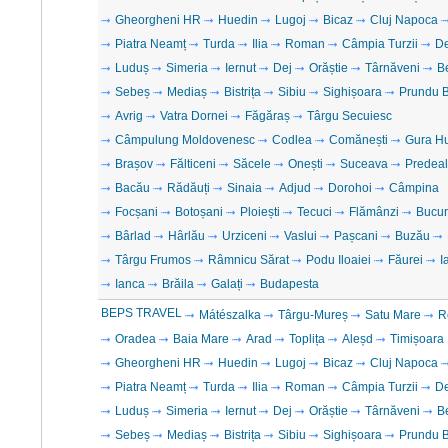
Gheorgheni HR
Huedin
Lugoj
Bicaz
Cluj Napoca
Piatra Neamț
Turda
Ilia
Roman
Câmpia Turzii
D
Luduș
Simeria
Iernut
Dej
Orăștie
Târnăveni
B
Sebeș
Mediaș
Bistrița
Sibiu
Sighișoara
Prundu B
Avrig
Vatra Dornei
Făgăraș
Târgu Secuiesc
Câmpulung Moldovenesc
Codlea
Comănești
Gura H
Brașov
Fălticeni
Săcele
Onești
Suceava
Predeal
Bacău
Rădăuți
Sinaia
Adjud
Dorohoi
Câmpina
Focșani
Botoșani
Ploiești
Tecuci
Flămânzi
Bucur
Bârlad
Hârlău
Urziceni
Vaslui
Pașcani
Buzău
Târgu Frumos
Râmnicu Sărat
Podu Iloaiei
Făurei
I
Ianca
Brăila
Galați
Budapesta
BEPS TRAVEL
Mátészalka
Târgu-Mureș
Satu Mare
R
Oradea
Baia Mare
Arad
Toplița
Aleșd
Timișoara
Gheorgheni HR
Huedin
Lugoj
Bicaz
Cluj Napoca
Piatra Neamț
Turda
Ilia
Roman
Câmpia Turzii
D
Luduș
Simeria
Iernut
Dej
Orăștie
Târnăveni
B
Sebeș
Mediaș
Bistrița
Sibiu
Sighișoara
Prundu B