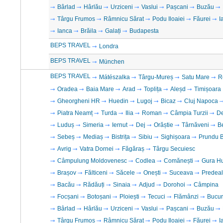
Bârlad
Hârlău
Urziceni
Vaslui
Pașcani
Buzău
Târgu Frumos
Râmnicu Sărat
Podu Iloaiei
Făurei
I
Ianca
Brăila
Galați
Budapesta
BEPS TRAVEL
Londra
BEPS TRAVEL
München
BEPS TRAVEL
Mátészalka
Târgu-Mureș
Satu Mare
R
Oradea
Baia Mare
Arad
Toplița
Aleșd
Timișoara
Gheorgheni HR
Huedin
Lugoj
Bicaz
Cluj Napoca
Piatra Neamț
Turda
Ilia
Roman
Câmpia Turzii
D
Luduș
Simeria
Iernut
Dej
Orăștie
Târnăveni
B
Sebeș
Mediaș
Bistrița
Sibiu
Sighișoara
Prundu B
Avrig
Vatra Dornei
Făgăraș
Târgu Secuiesc
Câmpulung Moldovenesc
Codlea
Comănești
Gura H
Brașov
Fălticeni
Săcele
Onești
Suceava
Predeal
Bacău
Rădăuți
Sinaia
Adjud
Dorohoi
Câmpina
Focșani
Botoșani
Ploiești
Tecuci
Flămânzi
Bucur
Bârlad
Hârlău
Urziceni
Vaslui
Pașcani
Buzău
Târgu Frumos
Râmnicu Sărat
Podu Iloaiei
Făurei
I