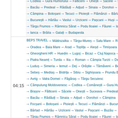
Codlea
Gura Humorului
Fălticeni
Onești
Săcele
Bacău
Predeal
Rădăuți
Adjud
Sinaia
Dorohoi
Câmpina
Botoșani
Tecuci
Ploiești
Flămânzi
Bârl
București
Hârlău
Vaslui
Urziceni
Pașcani
Huși
Târgu Frumos
Râmnicu Sărat
Podu Iloaiei
Făurei
I
Ianca
Brăila
Galați
Budapesta
BEPS TRAVEL
Mátészalka
Târgu-Mureș
Satu Mare
R
Oradea
Baia Mare
Arad
Toplița
Aleșd
Timișoara
Gheorgheni HR
Huedin
Lugoj
Bicaz
Cluj Napoca
Piatra Neamț
Turda
Ilia
Roman
Câmpia Turzii
D
Luduș
Simeria
Iernut
Dej
Orăștie
Târnăveni
B
Sebeș
Mediaș
Bistrița
Sibiu
Sighișoara
Prundu B
Avrig
Vatra Dornei
Făgăraș
Târgu Secuiesc
04:15
Câmpulung Moldovenesc
Codlea
Comănești
Gura H
Brașov
Fălticeni
Săcele
Onești
Suceava
Predeal
Bacău
Rădăuți
Sinaia
Adjud
Dorohoi
Câmpina
Focșani
Botoșani
Ploiești
Tecuci
Flămânzi
Bucur
Bârlad
Hârlău
Urziceni
Vaslui
Pașcani
Buzău
Târgu Frumos
Râmnicu Sărat
Podu Iloaiei
Făurei
I