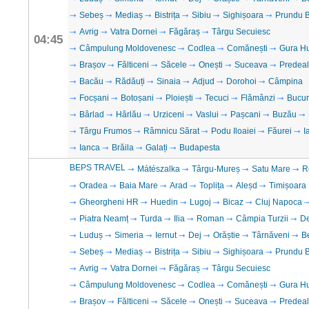
Sebeș
Mediaș
Bistrița
Sibiu
Sighișoara
Prundu B
Avrig
Vatra Dornei
Făgăraș
Târgu Secuiesc
04:45
Câmpulung Moldovenesc
Codlea
Comănești
Gura H
Brașov
Fălticeni
Săcele
Onești
Suceava
Predeal
Bacău
Rădăuți
Sinaia
Adjud
Dorohoi
Câmpina
Focșani
Botoșani
Ploiești
Tecuci
Flămânzi
Bucur
Bârlad
Hârlău
Urziceni
Vaslui
Pașcani
Buzău
Târgu Frumos
Râmnicu Sărat
Podu Iloaiei
Făurei
I
Ianca
Brăila
Galați
Budapesta
BEPS TRAVEL
Mátészalka
Târgu-Mureș
Satu Mare
R
Oradea
Baia Mare
Arad
Toplița
Aleșd
Timișoara
Gheorgheni HR
Huedin
Lugoj
Bicaz
Cluj Napoca
Piatra Neamț
Turda
Ilia
Roman
Câmpia Turzii
D
Luduș
Simeria
Iernut
Dej
Orăștie
Târnăveni
B
Sebeș
Mediaș
Bistrița
Sibiu
Sighișoara
Prundu B
Avrig
Vatra Dornei
Făgăraș
Târgu Secuiesc
Câmpulung Moldovenesc
Codlea
Comănești
Gura H
Brașov
Fălticeni
Săcele
Onești
Suceava
Predeal