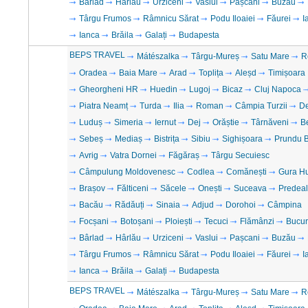
Bârlad
Hârlău
Urziceni
Vaslui
Pașcani
Buzău
Târgu Frumos
Râmnicu Sărat
Podu Iloaiei
Făurei
I
Ianca
Brăila
Galați
Budapesta
BEPS TRAVEL
Mátészalka
Târgu-Mureș
Satu Mare
R
Oradea
Baia Mare
Arad
Toplița
Aleșd
Timișoara
Gheorgheni HR
Huedin
Lugoj
Bicaz
Cluj Napoca
Piatra Neamț
Turda
Ilia
Roman
Câmpia Turzii
D
Luduș
Simeria
Iernut
Dej
Orăștie
Târnăveni
B
Sebeș
Mediaș
Bistrița
Sibiu
Sighișoara
Prundu B
Avrig
Vatra Dornei
Făgăraș
Târgu Secuiesc
Câmpulung Moldovenesc
Codlea
Comănești
Gura H
Brașov
Fălticeni
Săcele
Onești
Suceava
Predeal
Bacău
Rădăuți
Sinaia
Adjud
Dorohoi
Câmpina
Focșani
Botoșani
Ploiești
Tecuci
Flămânzi
Bucur
Bârlad
Hârlău
Urziceni
Vaslui
Pașcani
Buzău
Târgu Frumos
Râmnicu Sărat
Podu Iloaiei
Făurei
I
Ianca
Brăila
Galați
Budapesta
BEPS TRAVEL
Mátészalka
Târgu-Mureș
Satu Mare
R