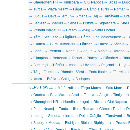
Gheorgheni HR
Timișoara
Cluj Napoca
Bicaz
Lugo
Turda
Piatra Neamț
Făget
Câmpia Turzii
Roman
Luduș
Deva
Iernut
Simeria
Dej
Târnăveni
Oră
Beclean
Mediaș
Sebeș
Bistrița
Sighișoara
Sibiu
Prundu Bârgaului
Brașov
Avrig
Vatra Dornei
Târgu Secuiesc
Făgăraș
Câmpulung Moldovenesc
C
Codlea
Gura Humorului
Fălticeni
Onești
Săcele
Bacău
Predeal
Rădăuți
Adjud
Sinaia
Dorohoi
Câmpina
Botoșani
Tecuci
Ploiești
Flămânzi
Bârl
București
Hârlău
Vaslui
Urziceni
Pașcani
Huși
Târgu Frumos
Râmnicu Sărat
Podu Iloaiei
Făurei
I
Ianca
Brăila
Galați
Budapesta
BEPS TRAVEL
Mátészalka
Târgu-Mureș
Satu Mare
R
Oradea
Baia Mare
Arad
Toplița
Aleșd
Timișoara
Gheorgheni HR
Huedin
Lugoj
Bicaz
Cluj Napoca
Piatra Neamț
Turda
Ilia
Roman
Câmpia Turzii
D
Luduș
Simeria
Iernut
Dej
Orăștie
Târnăveni
B
Sebeș
Mediaș
Bistrița
Sibiu
Sighișoara
Prundu B
Avrig
Vatra Dornei
Făgăraș
Târgu Secuiesc