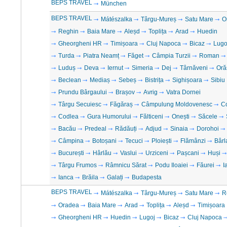
BEPS TRAVEL
München
BEPS TRAVEL
Mátészalka
Târgu-Mureș
Satu Mare
O
Reghin
Baia Mare
Aleșd
Toplița
Arad
Huedin
Gheorgheni HR
Timișoara
Cluj Napoca
Bicaz
Lugo
Turda
Piatra Neamț
Făget
Câmpia Turzii
Roman
Luduș
Deva
Iernut
Simeria
Dej
Târnăveni
Oră
Beclean
Mediaș
Sebeș
Bistrița
Sighișoara
Sibiu
Prundu Bârgaului
Brașov
Avrig
Vatra Dornei
Târgu Secuiesc
Făgăraș
Câmpulung Moldovenesc
C
Codlea
Gura Humorului
Fălticeni
Onești
Săcele
Bacău
Predeal
Rădăuți
Adjud
Sinaia
Dorohoi
Câmpina
Botoșani
Tecuci
Ploiești
Flămânzi
Bârl
București
Hârlău
Vaslui
Urziceni
Pașcani
Huși
Târgu Frumos
Râmnicu Sărat
Podu Iloaiei
Făurei
I
Ianca
Brăila
Galați
Budapesta
BEPS TRAVEL
Mátészalka
Târgu-Mureș
Satu Mare
R
Oradea
Baia Mare
Arad
Toplița
Aleșd
Timișoara
Gheorgheni HR
Huedin
Lugoj
Bicaz
Cluj Napoca