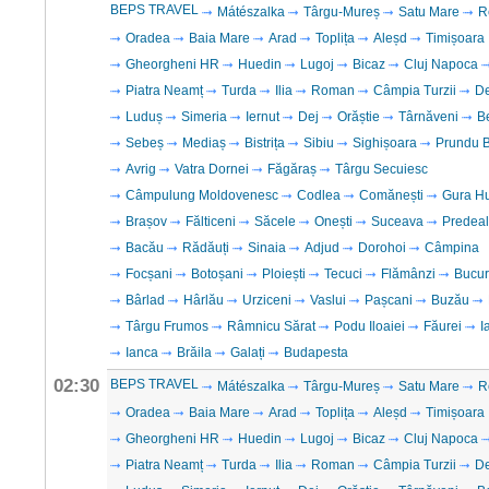
BEPS TRAVEL
Mátészalka
Târgu-Mureș
Satu Mare
R
Oradea
Baia Mare
Arad
Toplița
Aleșd
Timișoara
Gheorgheni HR
Huedin
Lugoj
Bicaz
Cluj Napoca
Piatra Neamț
Turda
Ilia
Roman
Câmpia Turzii
D
Luduș
Simeria
Iernut
Dej
Orăștie
Târnăveni
B
Sebeș
Mediaș
Bistrița
Sibiu
Sighișoara
Prundu B
Avrig
Vatra Dornei
Făgăraș
Târgu Secuiesc
Câmpulung Moldovenesc
Codlea
Comănești
Gura H
Brașov
Fălticeni
Săcele
Onești
Suceava
Predeal
Bacău
Rădăuți
Sinaia
Adjud
Dorohoi
Câmpina
Focșani
Botoșani
Ploiești
Tecuci
Flămânzi
Bucur
Bârlad
Hârlău
Urziceni
Vaslui
Pașcani
Buzău
Târgu Frumos
Râmnicu Sărat
Podu Iloaiei
Făurei
I
Ianca
Brăila
Galați
Budapesta
02:30
BEPS TRAVEL
Mátészalka
Târgu-Mureș
Satu Mare
R
Oradea
Baia Mare
Arad
Toplița
Aleșd
Timișoara
Gheorgheni HR
Huedin
Lugoj
Bicaz
Cluj Napoca
Piatra Neamț
Turda
Ilia
Roman
Câmpia Turzii
D