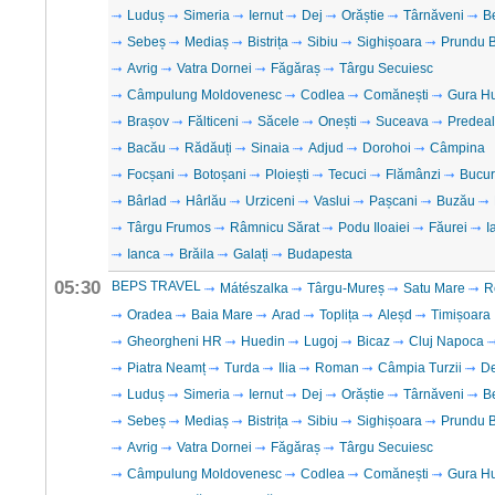
Luduș
Simeria
Iernut
Dej
Orăștie
Târnăveni
B
Sebeș
Mediaș
Bistrița
Sibiu
Sighișoara
Prundu B
Avrig
Vatra Dornei
Făgăraș
Târgu Secuiesc
Câmpulung Moldovenesc
Codlea
Comănești
Gura H
Brașov
Fălticeni
Săcele
Onești
Suceava
Predeal
Bacău
Rădăuți
Sinaia
Adjud
Dorohoi
Câmpina
Focșani
Botoșani
Ploiești
Tecuci
Flămânzi
Bucur
Bârlad
Hârlău
Urziceni
Vaslui
Pașcani
Buzău
Târgu Frumos
Râmnicu Sărat
Podu Iloaiei
Făurei
I
Ianca
Brăila
Galați
Budapesta
05:30
BEPS TRAVEL
Mátészalka
Târgu-Mureș
Satu Mare
R
Oradea
Baia Mare
Arad
Toplița
Aleșd
Timișoara
Gheorgheni HR
Huedin
Lugoj
Bicaz
Cluj Napoca
Piatra Neamț
Turda
Ilia
Roman
Câmpia Turzii
D
Luduș
Simeria
Iernut
Dej
Orăștie
Târnăveni
B
Sebeș
Mediaș
Bistrița
Sibiu
Sighișoara
Prundu B
Avrig
Vatra Dornei
Făgăraș
Târgu Secuiesc
Câmpulung Moldovenesc
Codlea
Comănești
Gura H