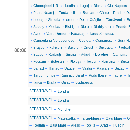
Gheorgheni HR
Huedin
Lugoj
Bicaz
Cluj Napoca
Piatra Neamț
Turda
Ilia
Roman
Câmpia Turzii
D
Luduș
Simeria
Iernut
Dej
Orăștie
Târnăveni
B
Sebeș
Mediaș
Bistrița
Sibiu
Sighișoara
Prundu B
Avrig
Vatra Dornei
Făgăraș
Târgu Secuiesc
Câmpulung Moldovenesc
Codlea
Comănești
Gura H
Brașov
Fălticeni
Săcele
Onești
Suceava
Predeal
00:00
Bacău
Rădăuți
Sinaia
Adjud
Dorohoi
Câmpina
Focșani
Botoșani
Ploiești
Tecuci
Flămânzi
Bucur
Bârlad
Hârlău
Urziceni
Vaslui
Pașcani
Buzău
Târgu Frumos
Râmnicu Sărat
Podu Iloaiei
Făurei
I
Ianca
Brăila
Galați
Budapesta
BEPS TRAVEL
Londra
BEPS TRAVEL
Londra
BEPS TRAVEL
München
BEPS TRAVEL
Mátészalka
Târgu-Mureș
Satu Mare
O
Reghin
Baia Mare
Aleșd
Toplița
Arad
Huedin