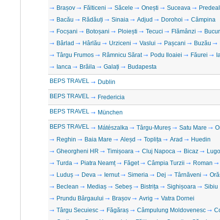
Brașov
Fălticeni
Săcele
Onești
Suceava
Predeal
Bacău
Rădăuți
Sinaia
Adjud
Dorohoi
Câmpina
Focșani
Botoșani
Ploiești
Tecuci
Flămânzi
Bucur
Bârlad
Hârlău
Urziceni
Vaslui
Pașcani
Buzău
Târgu Frumos
Râmnicu Sărat
Podu Iloaiei
Făurei
I
Ianca
Brăila
Galați
Budapesta
BEPS TRAVEL
Dublin
BEPS TRAVEL
Fredericia
BEPS TRAVEL
München
BEPS TRAVEL
Mátészalka
Târgu-Mureș
Satu Mare
O
Reghin
Baia Mare
Aleșd
Toplița
Arad
Huedin
Gheorgheni HR
Timișoara
Cluj Napoca
Bicaz
Lugo
Turda
Piatra Neamț
Făget
Câmpia Turzii
Roman
Luduș
Deva
Iernut
Simeria
Dej
Târnăveni
Oră
Beclean
Mediaș
Sebeș
Bistrița
Sighișoara
Sibiu
Prundu Bârgaului
Brașov
Avrig
Vatra Dornei
Târgu Secuiesc
Făgăraș
Câmpulung Moldovenesc
C