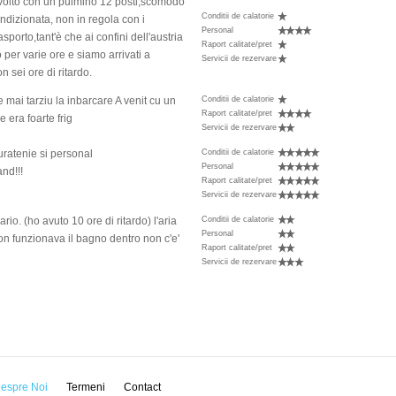
 svolto con un pulmino 12 posti,scomodo
Conditii de calatorie
ndizionata, non in regola con i
Personal
sporto,tant'è che ai confini dell'austria
Raport calitate/pret
 per varie ore e siamo arrivati a
Servicii de rezervare
n sei ore di ritardo.
e mai tarziu la inbarcare A venit cu un
Conditii de calatorie
Raport calitate/pret
 era foarte frig
Servicii de rezervare
uratenie si personal
Conditii de calatorie
Personal
nd!!!
Raport calitate/pret
Servicii de rezervare
ario. (ho avuto 10 ore di ritardo) l'aria
Conditii de calatorie
Personal
n funzionava il bagno dentro non c'e'
Raport calitate/pret
Servicii de rezervare
espre Noi
Termeni
Contact