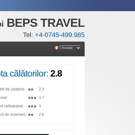
BEPS TRAVEL
i
Tel:
+4-0745-499.985
ta călătorilor:
2.8
tii de calatorie
2.3
onal
3.7
t calitate/pret
3
cii de rezervare
2.8