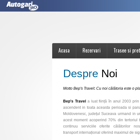
Acasa
Rezervari
Trasee si pret
Despre
Noi
Motto Bep's Travel
:
Cu noi călătoria este o pla
Bep's Travel
a luat ființă în anul 2003 pri
ascendent in toata aceasta perioada si pana 
Moldovenesc, județul Suceava urmand in urma
acest moment acoperind 70% din tertoriul t
continuu serviciile oferite călătorilor 
transport internațional oferind maximul de sigu