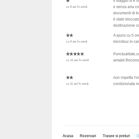
il viaggio si è
e senza aria co
cu 9 ani în urmă
documenti di tra
è stato bloccato
destinazione co
A ajuns cu 5 or
microbuz in care
cu 9 ani în urmă
Punctualitate,c
amabil.Recoma
cu 10 ani în urmă
non rispetta l'or
condizionata no
cu 11 ani în urmă
Acasa
Rezervari
Trasee si preturi
D