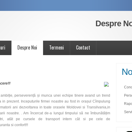
Despre No
uri
Despre Noi
Termeni
Contact
No
cere!!!
Condi
n ambiție, perseverență și munca unei echipe tinere avand un trend
Pers
in prezent. Inceputurile firmei noastre au fost in orașul Cîmpulung
Rapor
torii ani dezvoltarea in toate orasele Moldovei si Transilvania,in
Servi
arii noastre. . Am încercat de-a lungul timpului să ne îmbunătățim
nostri, atât pe cursele de transport intern cât si pe cele de
ranta si confort!!!