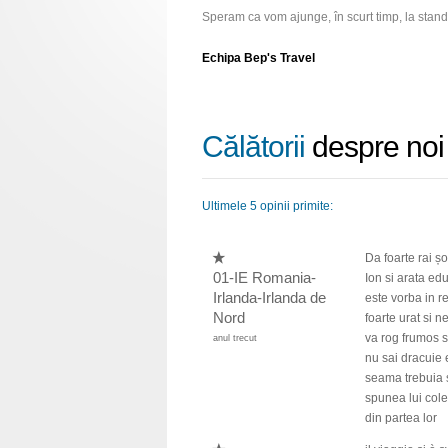
Speram ca vom ajunge, în scurt timp, la standa
Echipa Bep's Travel
Călătorii
despre noi
Ultimele 5 opinii primite:
Da foarte rai ș
01-IE Romania-
Ion si arata edu
Irlanda-Irlanda de
este vorba in re
Nord
foarte urat si 
va rog frumos s
anul trecut
nu sai dracuie 
seama trebuia s
spunea lui cole
din partea lor