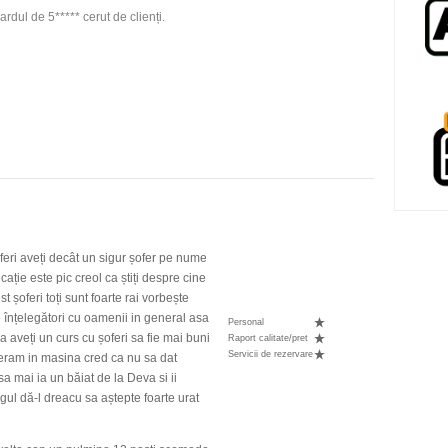
rdul de 5***** cerut de clienți.
oferi aveți decât un sigur șofer pe nume
cație este pic creol ca știți despre cine
st șoferi toți sunt foarte rai vorbește
ne înțelegători cu oamenii in general asa
Personal
a aveți un curs cu șoferi sa fie mai buni
Raport calitate/pret
Servicii de rezervare
eram in masina cred ca nu sa dat
a mai ia un băiat de la Deva si ii
gul dă-l dreacu sa aștepte foarte urat